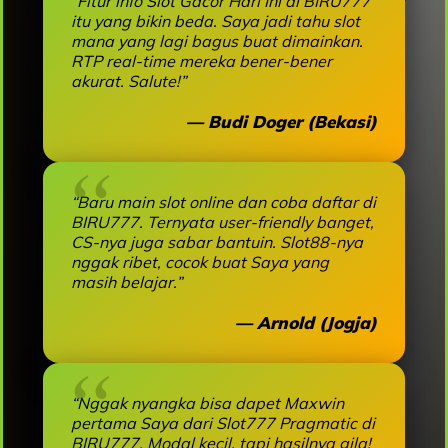
“Fitur info Slot Gacor Hari Ini di BIRU777
itu yang bikin beda. Saya jadi tahu slot
mana yang lagi bagus buat dimainkan.
RTP real-time mereka bener-bener
akurat. Salute!”
— Budi Doger (Bekasi)
“Baru main slot online dan coba daftar di
BIRU777. Ternyata user-friendly banget,
CS-nya juga sabar bantuin. Slot88-nya
nggak ribet, cocok buat Saya yang
masih belajar.”
— Arnold (Jogja)
“Nggak nyangka bisa dapet Maxwin
pertama Saya dari Slot777 Pragmatic di
BIRU777. Modal kecil, tapi hasilnya gila!