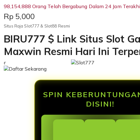
98,154,888 Orang Telah Bergabung Dalam 24 Jam Terakhi
Price:
Rp 5,000
Situs Raja Slot777 & Slot88 Resmi
BIRU777 $ Link Situs Slot Ga
Maxwin Resmi Hari Ini Terp
SPIN KEBERUNTUNGA
DISINI!