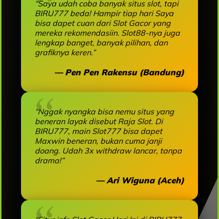
“Saya udah coba banyak situs slot, tapi
BIRU777 beda! Hampir tiap hari Saya
bisa dapet cuan dari Slot Gacor yang
mereka rekomendasiin. Slot88-nya juga
lengkap banget, banyak pilihan, dan
grafiknya keren.”
— Pen Pen Rakensu (Bandung)
“Nggak nyangka bisa nemu situs yang
beneran layak disebut Raja Slot. Di
BIRU777, main Slot777 bisa dapet
Maxwin beneran, bukan cuma janji
doang. Udah 3x withdraw lancar, tanpa
drama!”
— Ari Wiguna (Aceh)