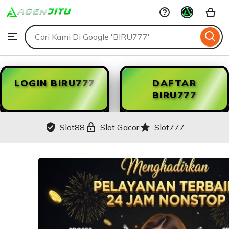
BIRU777
Skip
to
Search
Browse
ontent
for
items
or
shops
LOGIN BIRU777
DAFTAR
BIRU777
Slot88
Slot Gacor
Slot777