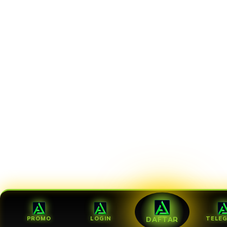
PROMO
LOGIN
TELE
DAFTAR