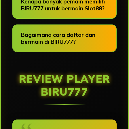
Kenapa banyak pemain memilih
BIRU777 untuk bermain Slot88?
Bagaimana cara daftar dan
bermain di BIRU777?
REVIEW PLAYER
BIRU777