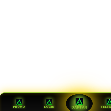
PROMO
LOGIN
TELE
DAFTAR