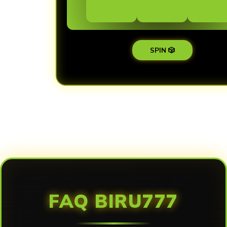
SPIN 🎲
Loading...
FAQ BIRU777