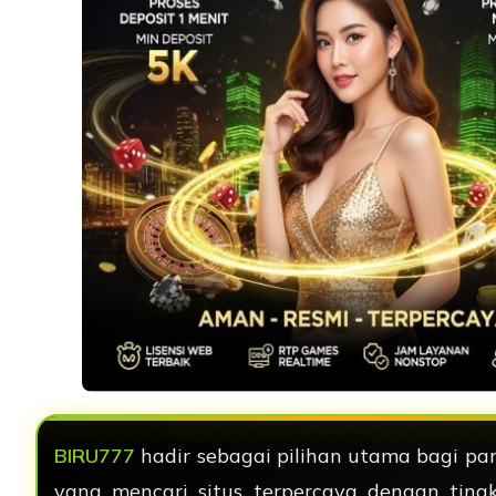
BIRU777
hadir sebagai pilihan utama bagi par
yang mencari situs terpercaya dengan tin