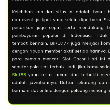
Kelebihan lain dari situs ini adalah bonus h
dan event jackpot yang selalu diperbarui. Si
penarikan juga cepat serta mendukung b
pembayaran populer di Indonesia. Tidak
tempat bermain, BIRU777 juga menjadi komu
dengan ribuan member aktif setiap harinya. D
para pemain mencari Slot Gacor Hari Ini d
seputar pola slot terbaik. Jadi, jika kamu sed
Slot88
yang resmi, aman, dan terbukti me
adalah jawabannya. Daftar sekarang dan 
bermain slot online dengan peluang menang 