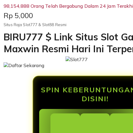
98,154,888 Orang Telah Bergabung Dalam 24 Jam Terakhi
Price:
Rp 5,000
Situs Raja Slot777 & Slot88 Resmi
BIRU777 $ Link Situs Slot Ga
Maxwin Resmi Hari Ini Terp
SPIN KEBERUNTUNGA
DISINI!