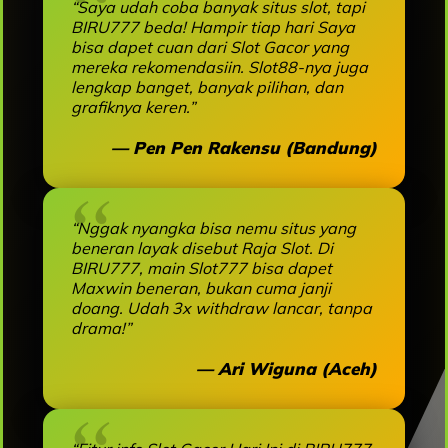
“Saya udah coba banyak situs slot, tapi
BIRU777 beda! Hampir tiap hari Saya
bisa dapet cuan dari Slot Gacor yang
mereka rekomendasiin. Slot88-nya juga
lengkap banget, banyak pilihan, dan
grafiknya keren.”
— Pen Pen Rakensu (Bandung)
“Nggak nyangka bisa nemu situs yang
beneran layak disebut Raja Slot. Di
BIRU777, main Slot777 bisa dapet
Maxwin beneran, bukan cuma janji
doang. Udah 3x withdraw lancar, tanpa
drama!”
— Ari Wiguna (Aceh)