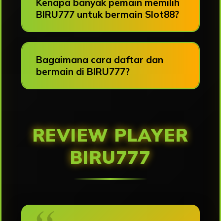
Kenapa banyak pemain memilih
BIRU777 untuk bermain Slot88?
Bagaimana cara daftar dan
bermain di BIRU777?
REVIEW PLAYER
BIRU777