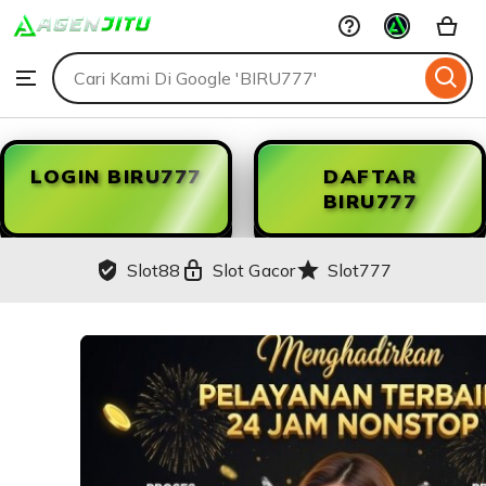
BIRU777
Skip
to
Search
Browse
ontent
for
items
or
shops
LOGIN BIRU777
DAFTAR
BIRU777
Slot88
Slot Gacor
Slot777