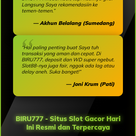
Langsung Saya rekomendasiin ke
temen-temen.”
— Akhun Belalang (Sumedang)
“Hal paling penting buat Saya tuh
transaksi yang aman dan cepat. Di
BIRU777, deposit dan WD super ngebut.
Slot88-nya juga fair, nggak ada lag atau
delay aneh. Suka banget!”
— Joni Krum (Pati)
BIRU777 - Situs Slot Gacor Hari
Ini Resmi dan Terpercaya