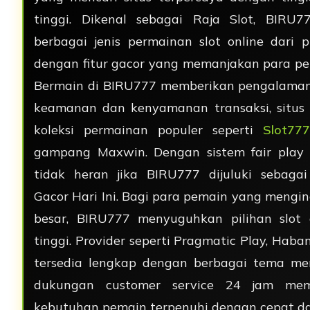
tinggi. Dikenal sebagai Raja Slot, BIRU
berbagai jenis permainan slot online dari 
dengan fitur gacor yang memanjakan para pem
Bermain di BIRU777 memberikan pengalaman 
keamanan dan kenyamanan transaksi, situs
koleksi permainan populer seperti
Slot777
gampang Maxwin. Dengan sistem fair play 
tidak heran jika BIRU777 dijuluki sebaga
Gacor Hari Ini. Bagi para pemain yang meng
besar, BIRU777 menyuguhkan pilihan slot
tinggi. Provider seperti Pragmatic Play, Haba
tersedia lengkap dengan berbagai tema mena
dukungan customer service 24 jam mem
kebutuhan pemain terpenuhi dengan cepat dan