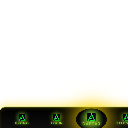
PROMO
LOGIN
TELE
DAFTAR