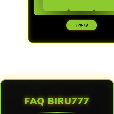
SPIN 🎲
Loading...
FAQ BIRU777