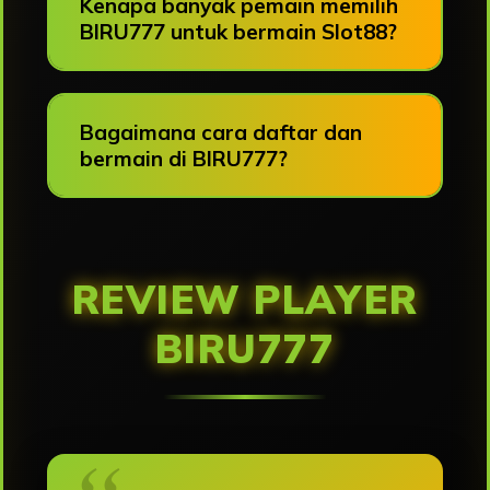
Kenapa banyak pemain memilih
BIRU777 untuk bermain Slot88?
Bagaimana cara daftar dan
bermain di BIRU777?
REVIEW PLAYER
BIRU777