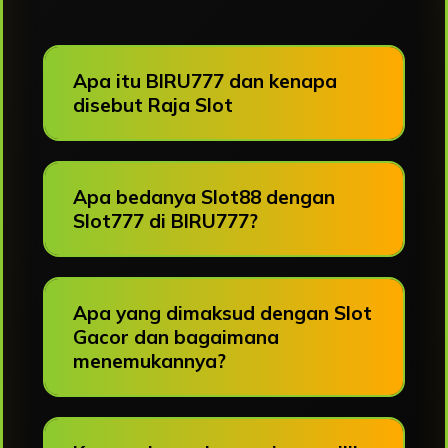
Apa itu BIRU777 dan kenapa
disebut Raja Slot
Apa bedanya Slot88 dengan
Slot777 di BIRU777?
Apa yang dimaksud dengan Slot
Gacor dan bagaimana
menemukannya?