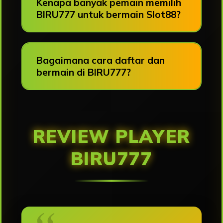
Kenapa banyak pemain memilih
BIRU777 untuk bermain Slot88?
Bagaimana cara daftar dan
bermain di BIRU777?
REVIEW PLAYER
BIRU777