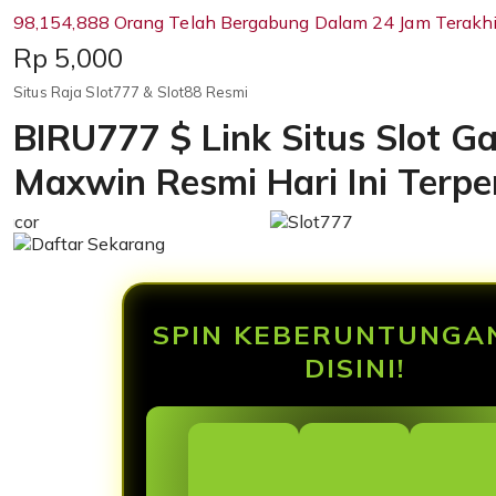
98,154,888 Orang Telah Bergabung Dalam 24 Jam Terakhi
Price:
Rp 5,000
Situs Raja Slot777 & Slot88 Resmi
BIRU777 $ Link Situs Slot Ga
Maxwin Resmi Hari Ini Terp
SPIN KEBERUNTUNGA
DISINI!