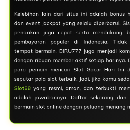
Kelebihan lain dari situs ini adalah bonus h
dan event jackpot yang selalu diperbarui. Si
penarikan juga cepat serta mendukung b
pembayaran populer di Indonesia. Tidak
tempat bermain, BIRU777 juga menjadi komu
dengan ribuan member aktif setiap harinya. D
para pemain mencari Slot Gacor Hari Ini d
seputar pola slot terbaik. Jadi, jika kamu sed
Slot88
yang resmi, aman, dan terbukti me
adalah jawabannya. Daftar sekarang dan 
bermain slot online dengan peluang menang 