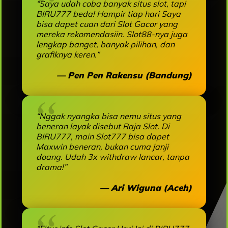
“Saya udah coba banyak situs slot, tapi
BIRU777 beda! Hampir tiap hari Saya
bisa dapet cuan dari Slot Gacor yang
mereka rekomendasiin. Slot88-nya juga
lengkap banget, banyak pilihan, dan
grafiknya keren.”
— Pen Pen Rakensu (Bandung)
“Nggak nyangka bisa nemu situs yang
beneran layak disebut Raja Slot. Di
BIRU777, main Slot777 bisa dapet
Maxwin beneran, bukan cuma janji
doang. Udah 3x withdraw lancar, tanpa
drama!”
— Ari Wiguna (Aceh)