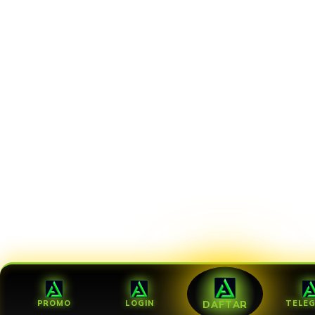
PROMO
LOGIN
TELE
DAFTAR