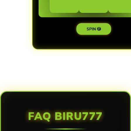
SPIN 🎲
Loading...
FAQ BIRU777