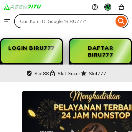
BIRU777
Skip
to
Search
Browse
ontent
for
items
or
shops
LOGIN BIRU777
DAFTAR
BIRU777
Slot88
Slot Gacor
Slot777