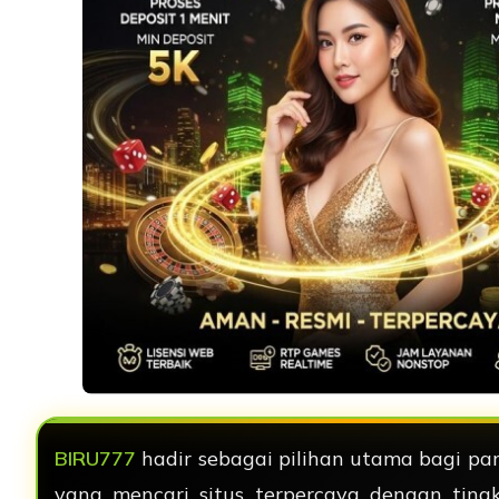
BIRU777
hadir sebagai pilihan utama bagi par
yang mencari situs terpercaya dengan tin