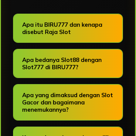
Apa itu BIRU777 dan kenapa
disebut Raja Slot
Apa bedanya Slot88 dengan
Slot777 di BIRU777?
Apa yang dimaksud dengan Slot
Gacor dan bagaimana
menemukannya?