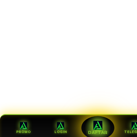
PROMO
LOGIN
TELE
DAFTAR