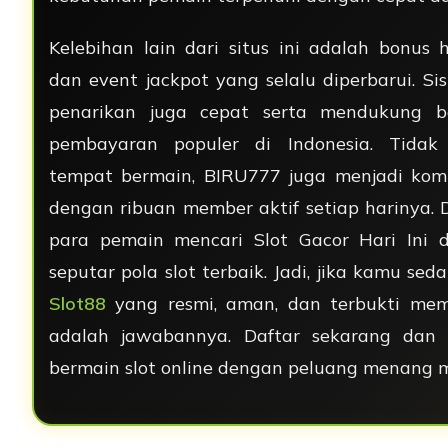
Kelebihan lain dari situs ini adalah bonus h
dan event jackpot yang selalu diperbarui. Si
penarikan juga cepat serta mendukung b
pembayaran populer di Indonesia. Tidak
tempat bermain, BIRU777 juga menjadi komu
dengan ribuan member aktif setiap harinya. D
para pemain mencari Slot Gacor Hari Ini d
seputar pola slot terbaik. Jadi, jika kamu sed
Slot88
yang resmi, aman, dan terbukti me
adalah jawabannya. Daftar sekarang dan 
bermain slot online dengan peluang menang 